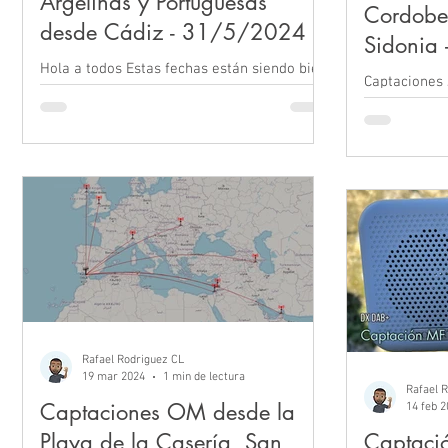
Argelinas y Portuguesas
Cordobe
desde Cádiz - 31/5/2024
Sidonia
Hola a todos Estas fechas están siendo bien
Captaciones
extrañas, pero nos llegan sorpresas
Medina Sidon
interesantes. Tras un mes donde hemos
estado monitoreando...
Rafael Rodriguez CL
19 mar 2024
1 min de lectura
Rafael 
Captaciones OM desde la
14 feb 
Playa de la Casería, San
Captaci