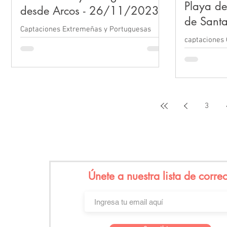
Playa de 
desde Arcos - 26/11/2023
de Santa
Captaciones Extremeñas y Portuguesas
19/11/
captaciones 
desde Arcos
Puntilla, El 
3
Únete a nuestra lista de corre