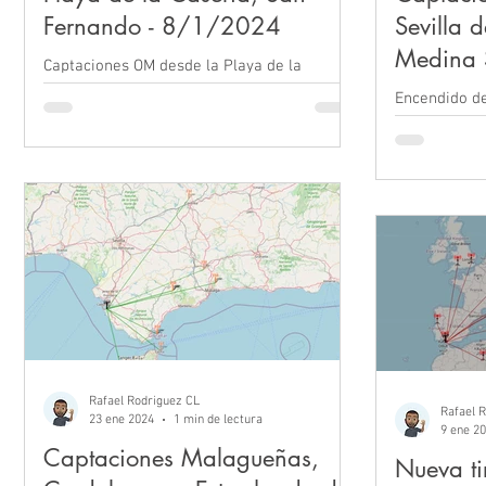
Fernando - 8/1/2024
Sevilla d
Medina S
Captaciones OM desde la Playa de la
13/2/2
Casería, San Fernando.
Encendido de RNE DAB+ en Sevilla cap
desde Medina
Rafael Rodriguez CL
Rafael 
23 ene 2024
1 min de lectura
9 ene 2
Captaciones Malagueñas,
Nueva t