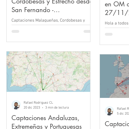
Cordobesas y Estrecho desde
en OM d
San Fernando -
27/11/
25/12/2023
Captaciones Malagueñas, Cordobesas y
Hola a todos
Estrecho de Gibraltar en el dia de navidad.
repasos en O
en Puerto Re
hace algunas.
Rafael Rodriguez CL
20 dic 2023
3 min de lectura
Rafael 
5 dic 20
Captaciones Andaluzas,
Captaci
Extremeñas y Portuguesas