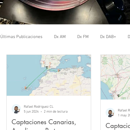
Últimas Publicaciones
Dx AM
Dx FM
Dx DAB+
D
Rafael Rodriguez CL
Rafael 
5 jun 2024
2 min de lectura
1 may 2
Captaciones Canarias,
Captacio